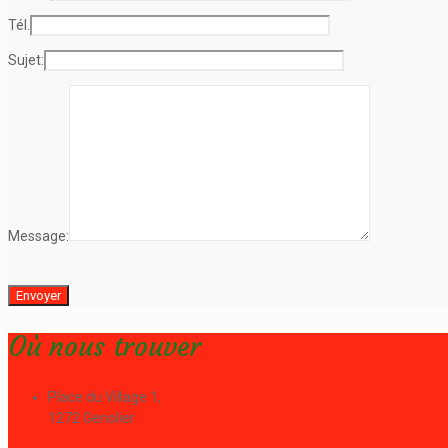
Tél.
Sujet:
Message:
Où nous trouver
Place du Village 1,
1272 Genolier