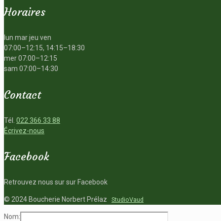
Horaires
lun mar jeu ven
07:00–12:15, 14:15–18:30
mer 07:00–12:15
sam 07:00–14:30
Contact
Tél.
022 366 33 88
Écrivez-nous
Facebook
Retrouvez nous sur sur Facebook
© 2024 Boucherie Norbert Prélaz
StudioVaud
Nom: