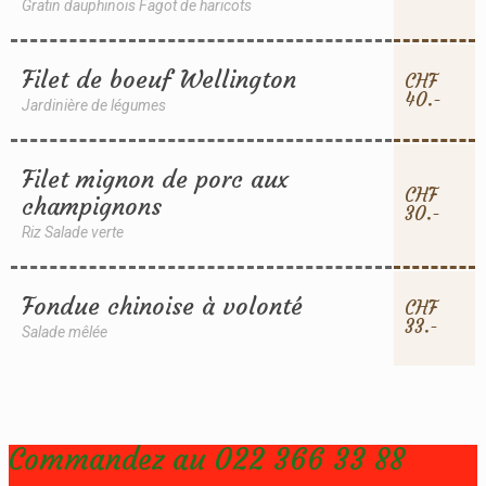
Gratin dauphinois Fagot de haricots
Filet de boeuf Wellington
CHF
40.-
Jardinière de légumes
Filet mignon de porc aux
CHF
champignons
30.-
Riz Salade verte
Fondue chinoise à volonté
CHF
33.-
Salade mêlée
Commandez au 022 366 33 88