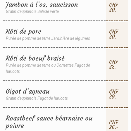
Jambon à l’os, saucisson
CHF
20.-
Gratin dauphinois Salade verte
Rôti de porc
CHF
20.-
Purée de pomme de terre Jardinière de légumes
Rôti de boeuf braisé
CHF
Purée de pomme de terre ou Cornettes Fagot de
22.-
haricots
Gigot d’agneau
CHF
29.-
Gratin dauphinois Fagot de haricots
Roastbeef sauce béarnaise ou
CHF
poivre
36.-