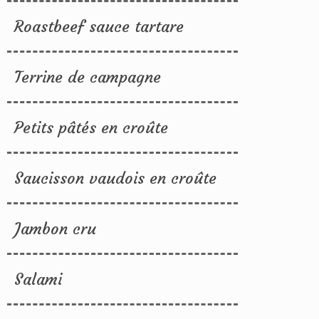
Roastbeef sauce tartare
Terrine de campagne
Petits pâtés en croûte
Saucisson vaudois en croûte
Jambon cru
Salami